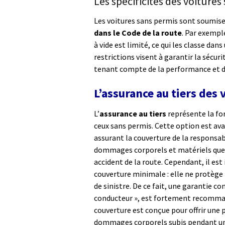
Les spécificités des voitures
Les voitures sans permis sont soumises
dans le Code de la route
. Par exemple
à vide est limité, ce qui les classe dan
restrictions visent à garantir la sécur
tenant compte de la performance et de 
L’assurance au tiers des
L’
assurance au tiers
représente la for
ceux sans permis. Cette option est av
assurant la couverture de la responsabil
dommages corporels et matériels que v
accident de la route. Cependant, il est
couverture minimale : elle ne protège
de sinistre. De ce fait, une garantie
conducteur », est fortement recomman
couverture est conçue pour offrir une
dommages corporels subis pendant un a