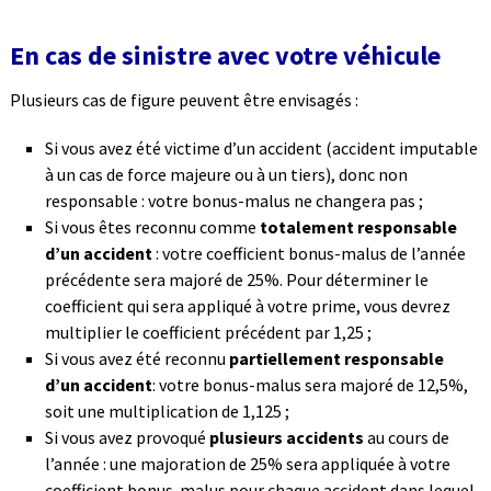
En cas de sinistre avec votre véhicule
Plusieurs cas de figure peuvent être envisagés :
Si vous avez été victime d’un accident (accident imputable
à un cas de force majeure ou à un tiers), donc non
responsable : votre bonus-malus ne changera pas ;
Si vous êtes reconnu comme
totalement responsable
d’un accident
: votre coefficient bonus-malus de l’année
précédente sera majoré de 25%. Pour déterminer le
coefficient qui sera appliqué à votre prime, vous devrez
multiplier le coefficient précédent par 1,25 ;
Si vous avez été reconnu
partiellement responsable
d’un accident
: votre bonus-malus sera majoré de 12,5%,
soit une multiplication de 1,125 ;
Si vous avez provoqué
plusieurs accidents
au cours de
l’année : une majoration de 25% sera appliquée à votre
coefficient bonus-malus pour chaque accident dans lequel