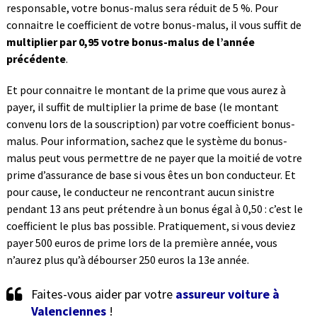
responsable, votre bonus-malus sera réduit de 5 %. Pour
connaitre le coefficient de votre bonus-malus, il vous suffit de
multiplier par 0,95 votre bonus-malus de l’année
précédente
.
Et pour connaitre le montant de la prime que vous aurez à
payer, il suffit de multiplier la prime de base (le montant
convenu lors de la souscription) par votre coefficient bonus-
malus. Pour information, sachez que le système du bonus-
malus peut vous permettre de ne payer que la moitié de votre
prime d’assurance de base si vous êtes un bon conducteur. Et
pour cause, le conducteur ne rencontrant aucun sinistre
pendant 13 ans peut prétendre à un bonus égal à 0,50 : c’est le
coefficient le plus bas possible. Pratiquement, si vous deviez
payer 500 euros de prime lors de la première année, vous
n’aurez plus qu’à débourser 250 euros la 13e année.
Faites-vous aider par votre
assureur voiture à
Valenciennes
!