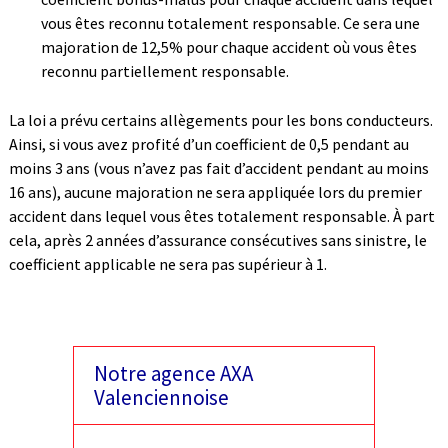
vous êtes reconnu totalement responsable. Ce sera une
majoration de 12,5% pour chaque accident où vous êtes
reconnu partiellement responsable.
La loi a prévu certains allègements pour les bons conducteurs.
Ainsi, si vous avez profité d’un coefficient de 0,5 pendant au
moins 3 ans (vous n’avez pas fait d’accident pendant au moins
16 ans), aucune majoration ne sera appliquée lors du premier
accident dans lequel vous êtes totalement responsable. À part
cela, après 2 années d’assurance consécutives sans sinistre, le
coefficient applicable ne sera pas supérieur à 1.
Notre agence AXA
Valenciennoise