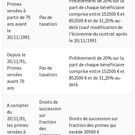
Prélèvement de 20% sur la
Primes
part de chaque bénéficiaire
versées à
comprise entre 152500 € et
partir de 70
Pas de
852500 € et de 31,25% au-
ans avant
taxation
delà (sauf modification de
le
l'économie du contrat après
20/11/1991
le 20/11/1991
Depuis le
Prélèvement de 20% sur la
20/11/91,
part de chaque bénéficiaire
Primes
Pas de
comprise entre 152500 € et
versées
taxation
852500 € et de 31,25% au-
avant 70
delà
ans
Droits de
A compter
succession
du
sur
20/11/91,
Droits de succession sur
fraction
les primes
fraction des primes qui
des
versées à
excède 30500 €