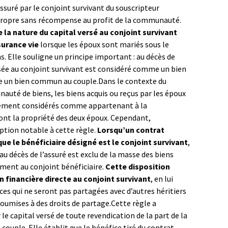
assuré par le conjoint survivant du souscripteur
propre sans récompense au profit de la communauté.
 la nature du capital versé au conjoint survivant
surance vie
lorsque les époux sont mariés sous le
 Elle souligne un principe important : au décès de
ersée au conjoint survivant est considéré comme un bien
e un bien commun au couple.Dans le contexte du
uté de biens, les biens acquis ou reçus par les époux
ement considérés comme appartenant à la
ont la propriété des deux époux. Cependant,
eption notable à cette règle.
Lorsqu’un contrat
que le bénéficiaire désigné est le conjoint survivant
,
 au décès de l’assuré est exclu de la masse des biens
ent au conjoint bénéficiaire.
Cette disposition
 financière directe au conjoint survivant
, en lui
ces qui ne seront pas partagées avec d’autres héritiers
soumises à des droits de partage.Cette règle a
e capital versé de toute revendication de la part de la
ouple. Elle établit que le bénéfice tiré du contrat