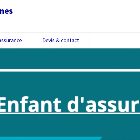
nnes
assurance
Devis & contact