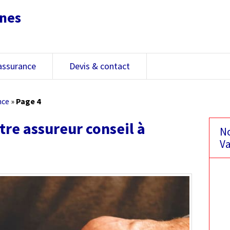
nnes
assurance
Devis & contact
nce
»
Page 4
otre assureur conseil à
No
Va